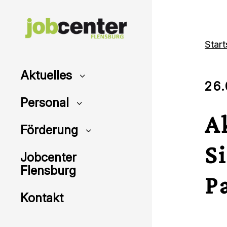
Skip
Star
to
content
Aktuelles
26
Personal
A
Förderung
S
Jobcenter
Flensburg
P
Kontakt