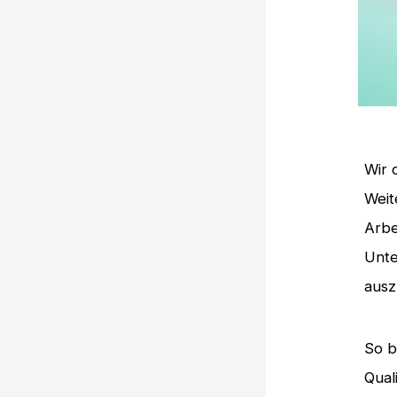
Wir 
Weit
Arbe
Unte
ausz
So b
Qual