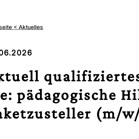
tseite
<
Aktuelles
.06.2026
ktuell qualifizierte
ie: pädagogische Hi
aketzusteller (m/w