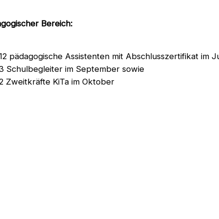
gogischer Bereich:
12 pädagogische Assistenten mit Abschlusszertifikat im Ju
3 Schulbegleiter im September sowie
2 Zweitkräfte KiTa im Oktober
tdienstfahrer:
10 Personen mit erfolgreichem Prüfungsabschluss Führer
August